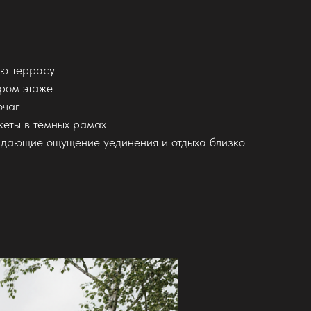
ую террасу
ором этаже
очаг
кеты в тёмных рамах
оздающие ощущение уединения и отдыха близко