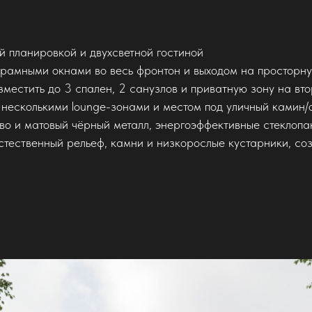
й планировкой и двухсветной гостиной
рамными окнами во весь фронтон и выходом на просторн
местить до 3 спален, 2 санузлов и приватную зону на вт
 несколькими lounge-зонами и местом под уличный камин/
о и матовый чёрный металл, энергоэффективные стеклопа
стественный рельеф, камни и низкорослые кустарники, с