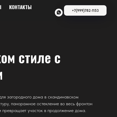
Ы
КОНТАКТЫ
+7(999)782-1153
ом стиле с
и
для загородного дома в скандинавском
туру, панорамное остекление во весь фронтон
и превращает участок в продолжение дома.