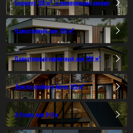
Барнхаус 120 м² с панорамными окнами
Одноэтажный дом 120 м²
Одноэтажный кирпичный дом 120 м²
Дом из клеёного бруса 125 м²
A-Frame дом 6×8 м