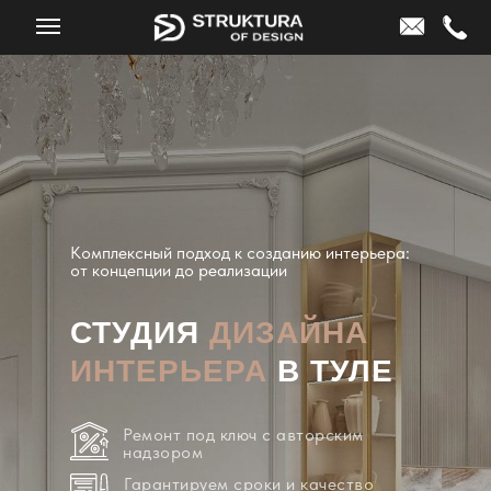
Комплексный подход к созданию интерьера:
от концепции до реализации
СТУДИЯ
ДИЗАЙНА
ИНТЕРЬЕРА
В ТУЛЕ
Ремонт под ключ с авторским
надзором
Гарантируем сроки и качество