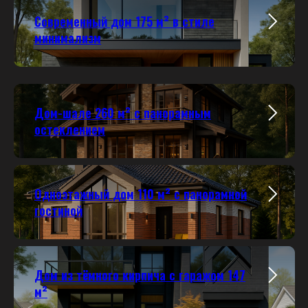
Современный дом 175 м² в стиле
минимализм
Дом-шале 260 м² с панорамным
остеклением
Одноэтажный дом 110 м² с панорамной
гостиной
Дом из тёмного кирпича с гаражом 147
м²