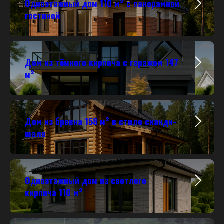
Одноэтажный дом 110 м² с панорамной
гостиной
Дом из тёмного кирпича с гаражом 147
м²
Дом из бревна 158 м² в стиле сканди-
шале
Одноэтажный дом из светлого
кирпича 110 м²