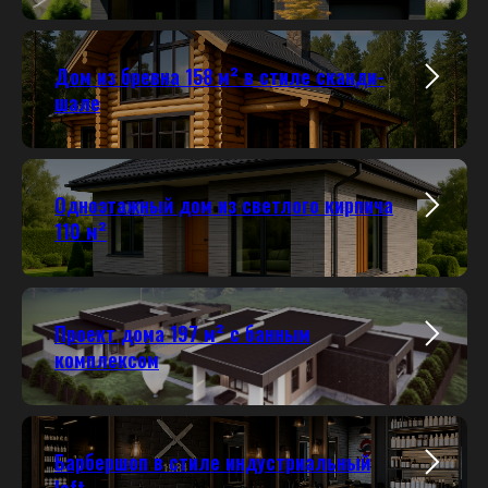
Дом из бревна 158 м² в стиле сканди-
шале
Одноэтажный дом из светлого кирпича
110 м²
Проект дома 197 м²
с банным
комплексом
Барбершоп в стиле индустриальный