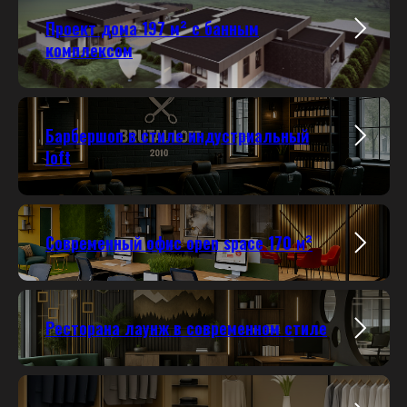
Проект дома 197 м²
с банным
комплексом
Барбершоп в стиле индустриальный
loft
Современный офис open space
170 м²
Ресторана лаунж в современном стиле