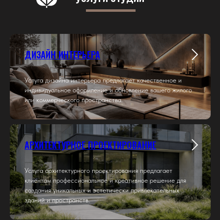
Мебель на заказ
Приемка
Проверяем квартиры
от застройщика
Индивидуальные
по 150 пунктам
решения для
ДИЗАЙН ИНТЕРЬЕРА
вашего пространства
Услуга дизайна интерьера предлагает качественное и
индивидуальное оформление и обновление вашего жилого
или коммерческого пространства.
АРХИТЕКТУРНОЕ ПРОЕКТИРОВАНИЕ
Услуга архитектурного проектирования предлагает
клиентам профессиональное и креативное решение для
создания уникальных и эстетически привлекательных
зданий и пространств.