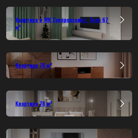
Квартира в ЖК Суворовский г. Тула
67
м
²
Квартира 76 м²
Квартира 78 м²