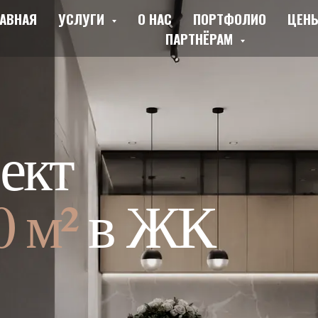
АВНАЯ
УСЛУГИ
О НАС
ПОРТФОЛИО
ЦЕН
ПАРТНЁРАМ
ект
0 м²
в ЖК