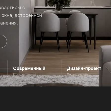
квартиры с
 окна, встроенной
анения.
т
Современный
Дизайн-проект
Стиль интерьера
Формат работы