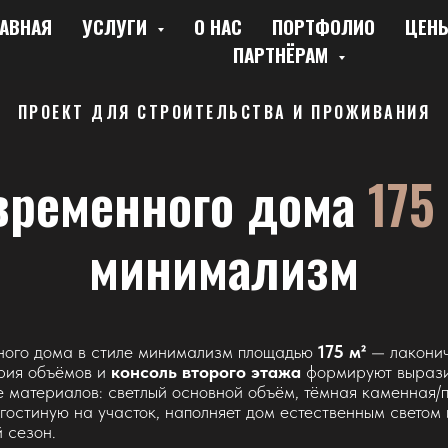
АВНАЯ
УСЛУГИ
О НАС
ПОРТФОЛИО
ЦЕН
ПАРТНЁРАМ
ПРОЕКТ ДЛЯ СТРОИТЕЛЬСТВА И ПРОЖИВАНИЯ
временного дома
175
минимализм
жного дома в стиле минимализм площадью
175 м²
— лаконич
трия объёмов и
консоль второго этажа
формируют выразит
материалов: светлый основной объём, тёмная каменная/па
остиную на участок, наполняет дом естественным светом 
 сезон.