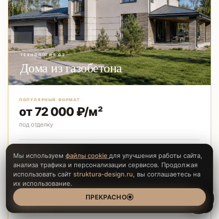
ТЕХНОЛОГИЯ 02
Дома из газобетона
ПОПУЛЯРНЫЙ ФОРМАТ
от 72 000 ₽/м²
под отделку
Баланс капитальности, стоимости и архитектурной
Мы используем
файлы cookie
для улучшения работы сайта,
свободы. Важно грамотно рассчитать фундамент,
анализа трафика и персонализации сервисов. Продолжая
использовать сайт
struktura-design.ru
, вы соглашаетесь на
армопояса, фасад и инженерные решения.
их использование.
ПРЕКРАСНО
ТЁПЛЫЙ КОНТУР
от 58 000 ₽/м²