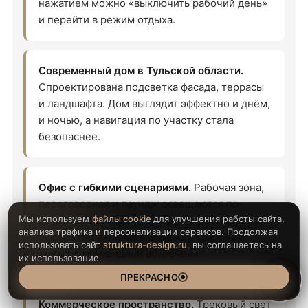
нажатием можно «выключить рабочий день»
и перейти в режим отдыха.
Современный дом в Тульской области.
Спроектирована подсветка фасада, террасы
и ландшафта. Дом выглядит эффектно и днём,
и ночью, а навигация по участку стала
безопаснее.
Офис с гибкими сценариями.
Рабочая зона,
переговорная и лаундж освещаются по-
Мы используем
файлы cookie
для улучшения работы сайта,
разному. Сценарии освещения позволяют
анализа трафика и персонализации сервисов. Продолжая
быстро переключаться между «рабочим
использовать сайт
struktura-design.ru
, вы соглашаетесь на
днём» и «командной встречей».
их использование.
ПРЕКРАСНО
Коммерческое пространство.
Трековый свет