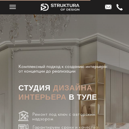
Комплексный подход к созданию интерьера:
от концепции до реализации
СТУДИЯ
ДИЗАЙНА
ИНТЕРЬЕРА
В ТУЛЕ
Ремонт под ключ с авторским
надзором
Гарантируем сроки и качество