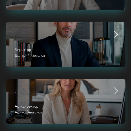
.
Директор
Дмитрий Комолов
.
Арт-директор
Арина Вельская