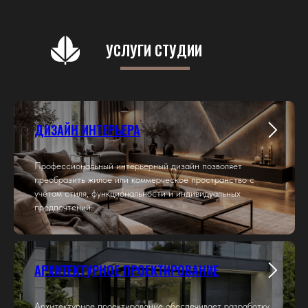
УСЛУГИ СТУДИИ
Приемка
Мебель на заказ
Проверяем квартиры
Индивидуальные
от застройщика
решения для вашего
по 150 пунктам
пространства
ДИЗАЙН ИНТЕРЬЕРА
Профессиональный интерьерный дизайн позволяет
преобразить жилое или коммерческое пространство с
учётом стиля, функциональности и индивидуальных
предпочтений.
АРХИТЕКТУРНОЕ ПРОЕКТИРОВАНИЕ
Архитектурное проектирование обеспечивает разработку