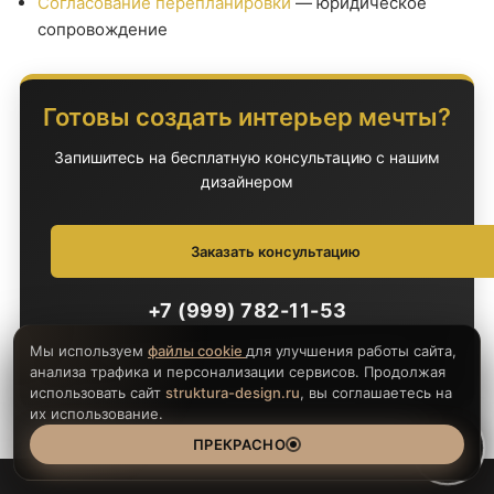
Согласование перепланировки
— юридическое
сопровождение
Готовы создать интерьер мечты?
Запишитесь на бесплатную консультацию с нашим
дизайнером
Заказать консультацию
+7 (999) 782-11-53
Мы используем
файлы cookie
для улучшения работы сайта,
Расскажите о своей новостройке. Мы предложим
анализа трафика и персонализации сервисов. Продолжая
оптимальное решение за 24 часа.
использовать сайт
struktura-design.ru
, вы соглашаетесь на
их использование.
ПРЕКРАСНО