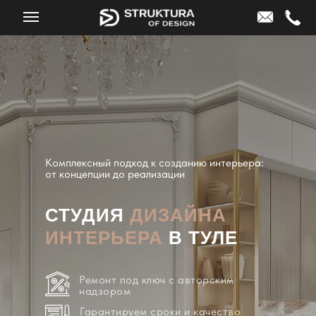
Комплексный подход к созданию интерьера:
от концепции до реализации
СТУДИЯ
ДИЗАЙНА
ИНТЕРЬЕРА
В ТУЛЕ
Ремонт под ключ с авторским
надзором
Гарантируем сроки и качество